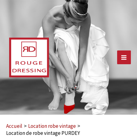
Aller
au
contenu
Main
Men
Accueil
Location robe vintage
Location de robe vintage PURDEY