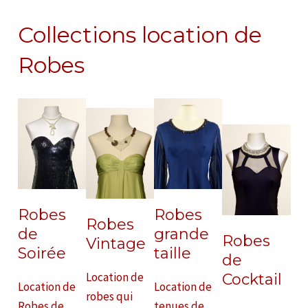
Collections location de
Robes
Robes
Robes
Robes
de
grande
Robes
Vintage
Soirée
taille
de
Location de
Cocktail
Location de
Location de
robes qui
Robes de
tenues de