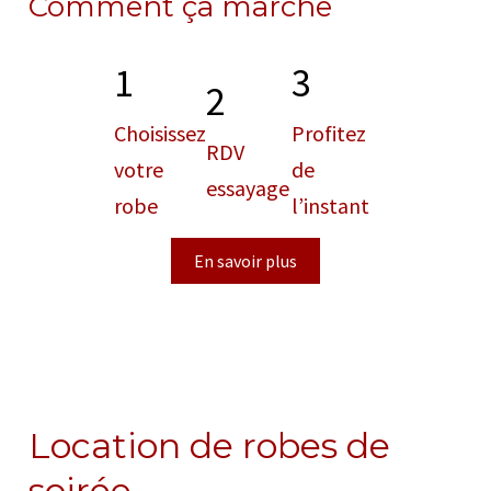
Comment ça marche
1
3
2
Choisissez
Profitez
RDV
votre
de
essayage
robe
l’instant
En savoir plus
Location de robes de
soirée