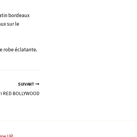
atin bordeaux
ux sur le
te robe éclatante
.
SUIVANT
ari RED BOLLYWOOD
ine UP