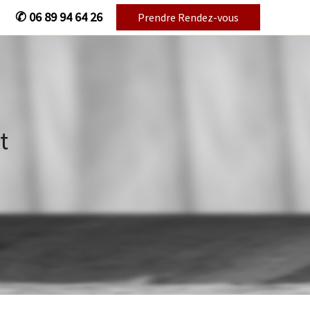
✆
06 89 94 64 26
Prendre Rendez-vous
t