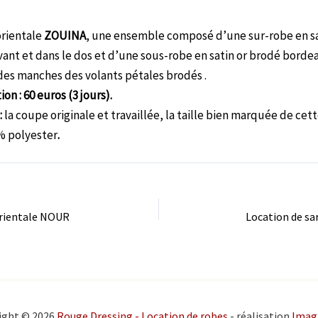
orientale
ZOUINA
, une ensemble composé d’une sur-robe en s
vant et dans le dos et d’une sous-robe en satin or brodé bordea
des manches des volants pétales brodés .
tion : 60 euros
(3 jours).
:
la coupe originale et travaillée, la taille bien marquée de cet
% polyester
.
orientale NOUR
Location de s
ight © 2026
Rouge Dressing - Location de robes
- réalisation
Imag