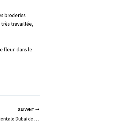
es broderies
rès travaillée,
te fleur dans le
SUIVANT
Location de robe orientale Dubai de luxe CLEOPATRE