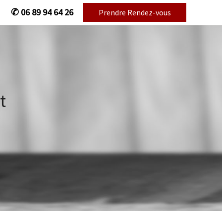
✆
06 89 94 64 26
Prendre Rendez-vous
t