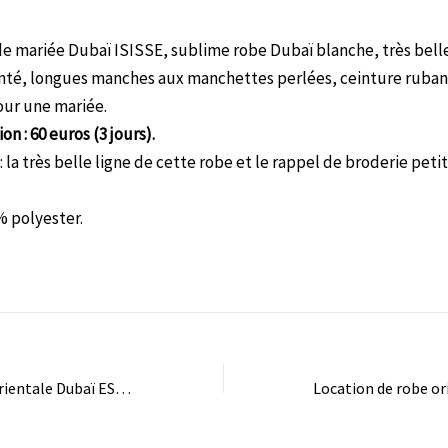
de mariée Dubaï ISISSE, sublime robe Dubaï blanche, très bell
onté, longues manches aux manchettes perlées, ceinture ruban t
our une mariée.
ion : 60 euros (3 jours).
: la très belle ligne de cette robe et le rappel de broderie peti
% polyester.
Location de robe orientale Dubaï ESTELLA