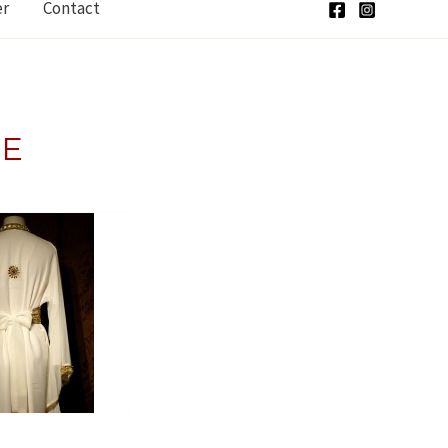
er
Contact
SE