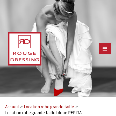
Aller
au
contenu
Main
Men
Accueil
Location robe grande taille
Location robe grande taille bleue PEPITA