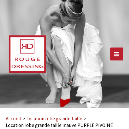
Aller
au
contenu
Main
Men
Accueil
Location robe grande taille
Location robe grande taille mauve PURPLE PIVOINE