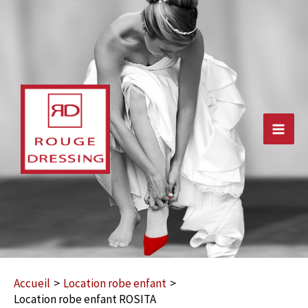
Aller
au
contenu
Main
Men
Accueil
Location robe enfant
Location robe enfant ROSITA