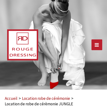
Aller
au
contenu
Main
Men
Accueil
Location robe de cérémonie
Location de robe de cérèmonie JUNGLE